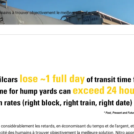
ains à trouver objectivement le meilleur plan d’action.
e considérablement les retards, en économisant du temps et de l'argent, et 
acité des humains à trouver objectivement la meilleure solution. Nitro app